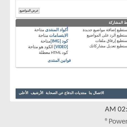
 المشاركة
تستطيع
إضافة مواضيع جديدة
أكواد المنتدى
متاحة
تستطيع
الرد على المواضيع
الابتسامات
متاحة
تستطيع
إرفاق ملفات
كود [IMG]
متاحة
تستطيع
تعديل مشاركاتك
[VIDEO]
الكود هو
متاحة
كود HTML
معطلة
قوانين المنتدى
الاتصال بنا
منتديات الدفاع عن الصحابة
الأرشيف
الأعلى
02:2
Power