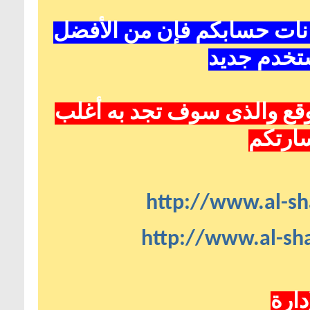
انات حسابكم فإن من الأفضل
تخدم جديد
قع
والذى سوف تجد به أغلب
سارتكم
http://www.al-sh
http://www.al-sha
دارة