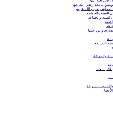
ي الله عنها
لله عليهم
عة
ة
ا
فة