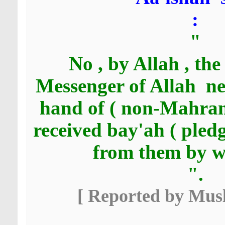
:
"
No , by Allah , the
Messenger of Allah
ne
hand of ( non-Mahra
received bay'ah ( pledg
from them by w
."