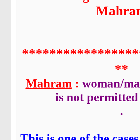
Mahra
*****************
**
Mahram
:
woman/ma
is not permitted
.
This is one of the case