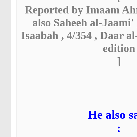
Reported by Imaam Ahma
also Saheeh al-Jaami' ,
Isaabah , 4/354 , Daar a
edition
[
He also s
: