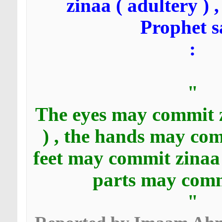
zinaa ( adultery ) 
Prophet s
:
"
The eyes may commit z
) , the hands may com
feet may commit zinaa
parts may comm
"