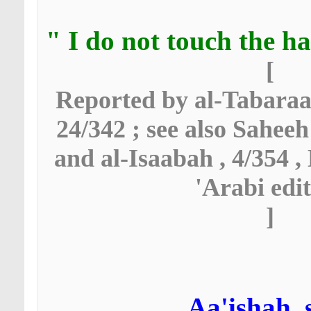
]
Reported by al-Tabaraan
24/342 ; see also Saheeh
and al-Isaabah , 4/354 ,
'Arabi edi
[
Aa'ishah