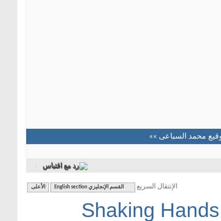
وقيع محمد السباعى »»
رد مع اقتباس
الإنتقال السريع
القسم الإنجليزي English section
الأعلى
Shaking Hands