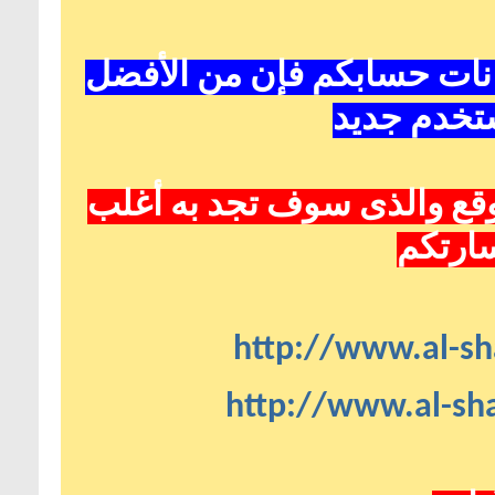
انات حسابكم فإن من الأفضل
تخدم جديد
قع
والذى سوف تجد به أغلب
سارتكم
http://www.al-sh
http://www.al-sha