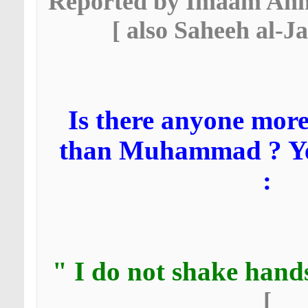
[ Reported by Imaam Ahm
also Saheeh al-Jaa
Is there anyone more
than Muhammad
? Ye
:
]