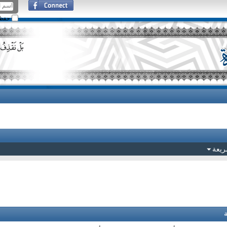
حفظ ا
ريعة
ة