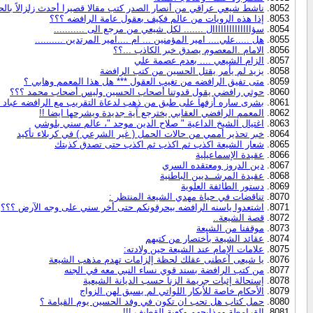
ناشط شيعي عراقي من أنصار الصدر كتب مقالا قصيرا أحدث زلزالاً بالحقا
إذا هذه الرويات من عالم فكيف بعقول عامة الرافضه ؟؟؟
سؤاااااااااااااال ....... لكل شيعي من مرجع الى ...........
هل .....علي.... امير المؤمنين ... ام ....امير المرتدين ..........
الامام .المعصوم يصدق خبر الكاذب ...؟؟
الزام الشيعي .... بعدم عصمة علي
يزيد لم يأمر يقتل الحسين من كتب الرافضة
متى تفيق الرافضه من تغيب العقول *** هل هذا المعمم وهابي ؟
حوثي رافضي يقول قدوتنا أصحاب الحسين وليس أصحاب محمد ؟؟؟
بشرى ساره أزفها على طبق من ذهب لدعاة التقريب مع الرافضه عباد 
المعمم الرافضي العقابي يخترجع آية جديدة ويشرحها ايضا !!
اغتيال الشيخ الداعية " صلاح الدين موحد "، عالم سني بلوشي
خبر تحذير أممي من حالات الحمل ( غير الشرعي ) في كربلاء تأكيد
شعار الشيعة اكذب ثم اكذب ثم اكذب حتى تصدق كذبتك
عقيدة الإسماعيلية
دين الدروز ومعتقده السري
عقيدة المرشــديين الباطنية
دستور الطائفة العلوية
تناقضات في حياة مهدي الشيعة المنتظر :
اشتعدوا ياسنه الرافضه بيحرقونكم حتى أخر سني على وجه الآرض ؟؟؟
قصة الشيعة..
موقفنا من الشيعة
عقائد الشيعة بأختصار من كتبهم
علامات الإمام عند الشيعة حين ولادته:
يا شيعى أعطنى عقلك لحظة إلزامات تهدم مذهب الشيعة
من كتب الرافضة بسند قوي نساء النبي معه في الجنه
إستحالة إثبات جريمة الزنا حسب الديانة الشيعية
الأحكام خاصة للأبكار اللواتي لم يسبق لهن الزواج
حمل كتاب هل تحب ان تكون في وفد الحسين يوم القيامة ؟
القرامطة ومذابحهم وكعبة القطيف !!!