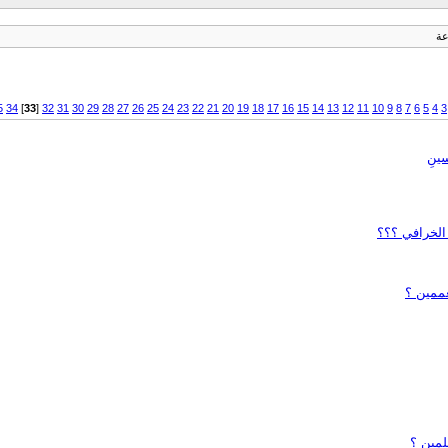
عة
5
34
]
33
[
32
31
30
29
28
27
26
25
24
23
22
21
20
19
18
17
16
15
14
13
12
11
10
9
8
7
6
5
4
3
ينِ
 الخرافي ؟؟؟
عممين ؟
لمين ؟