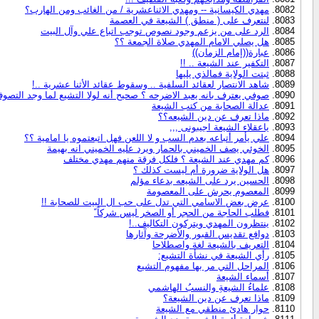
مهدي الكيسانية -- ومهدي الاثناعشرية / من الغائب ومن الهارب؟
لنتعرف على ( منطق ) الشيعة في العصمة
الرد على من يزعم وجود نصوص توجب اتباع علي وآل البيت
هل يصلي الامام المهدي صلاة الجمعة ؟؟
عبارة((إمام الزمان))
التكفير عند الشيعة .. !!
ثبتت الولاية فمالذي يليها
شاهد الانتصار لعقائد السلفية .. وسقوط عقائد الأثنا عشرية ..!
صوفي يعترف بانه يعبد الاضرحه ؟ صحيح أنه لولا التشيع لما وجد التصو
عدالة الصحابة من كتب الشيعة
ماذا تعرف عن دين الشيعه؟؟
ياعقلاء الشيعة اجيبونى ,,,
علي يأمر أتباعه بعدم السب و لا اللعن فهل اتبعتموه يا امامية ؟؟
الخوئي يصف الخميني بالحمار ويرد عليه الخميني انه بهيمة
كم مهدي عند الشيعة ؟ فلكل فرقة منهم مهدي مختلف
هل الولاية ضرورة أم ليست كذلك ؟
الحسين يرد على الشيعه بدعاء مؤلم
المعصوم يحرش على المعصومة
عرض بعض الاسامي التي تدل على حب ال البيت للصحابة !!
فطلب الحاجة من الحجر أو الصخر ليس شركاً ً
ينتظرون المهدي ويتركون التكاليف..!
دوافع تقديس القبور والأضرحة وآثارها
التعريف بالشيعة لغة واصطلاحا
رأي الشيعة في نشأة التشيع:
المراحل التي مر بها مفهوم التشيع
أسماء الشيعة
علماءُ الشيعةِ والنسبُ الهاشمي​
ماذا تعرف عن دين الشيعة؟
حوار هادئ منطقي مع الشيعة