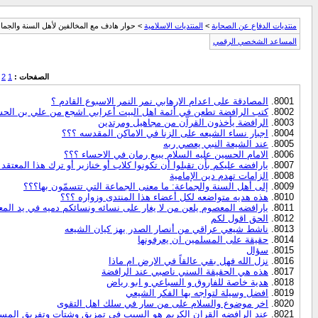
منتديات الدفاع عن الصحابة
>
المنتديات الاسلامية
> حوار هادف مع المخالفين لأهل السنة والجما
المساعد الشخصي الرقمي
الصفحات :
1
2
المصادقة على اعدام الارهابي نمر النمر الاسبوع القادم ؟
كتب الرافضة تطعن في أئمة اهل البيت أعرابي اشجع من علي بن الحس
الرافضة يأخذون القرآن من مجاهيل ومرتدين
اجبار نساء الشيعه على الزنا في الاماكن المقدسه ؟؟؟
عند الشيعة النبي يعصي ربه
الامام الحسين عليه السلام يبيع رمان في الاحساء ؟؟؟
يارافضه عليكم بأن تقبلوا أن تكونوا كلاب أو خنازير أو ترك هذا المعتقد
الزامات تهدم دين الإمامية
إلى أهل السنة والجماعة: ما معنى الجماعة التي تتسمّون بها؟؟؟
هذه هديه متواضعه لكل أعضاء هذا المنتدى وزواره ؟؟؟
يارافضه المعصوم يلعن من لا يغار على نسائه ونسائكم دميه في يد الم
الحق اقول لكم
ناشط شيعي عراقي من أنصار الصدر يهز كيان الشيعه
حقيقة على المسلمين ان يعرفونها
سؤال
نزل الله فهل بقي عالقاً في الارض ام ماذا
هذه هي الحقيقة السني ناصبي عند الرافضة
هدية خاصة للفاروق و السباعي و ابو رياض
افضل وسيلة لتواجه بها الفكر الشيعي
اخر موضوع والسلام على من سار في سلك اهل التقوى
عند الرافضه القران الكريم هو السبب في تمزيق وشتات وتفريق المس