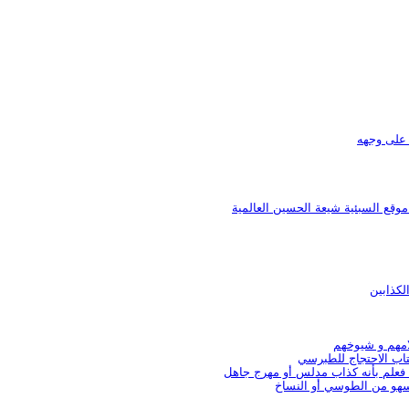
 على وجهه
قع السبئية شيعة الحسين العالمية
لكذابين
امهم و شيوخهم
تاب الاحتجاج للطبرسي
 فعلم بأنه كذاب مدلس أو مهرج جاهل
سهو من الطوسي أو النساخ