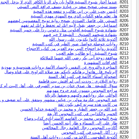
عندما أحتار شيوخ السبئية قالوا بأن ولد الزنا الكافر الذي لا يدخل الجنة 
بسند سبئي صحيح سعد بن عبادة ينسف خرافة النص السبئي
ابليس يحب علي بن ابي طالب و تنفعه هذه المحبة
هل تعلم ماهو الكتاب الذي مع المهدي مهدي السبئية
السبئي علي فاضل الصددي يصحح رواية توبيخ المعصومين لبعضهم
اسماعيل بن جعفر يقول لأبيه إنك لم تحفظ و إنك لم تفهم
بشهادة شيوخ السبئية أقيلوني مثل دعوني رداً على حمير السبئية
بشهادة شيخهم الصدوق : الشيعة لا خير فيهم
أكذوبة ثلاثة كانوا يكذبون على رسول الله
روايات حوصلة حواصل صور الطير في كتب السبئية
أكذوبة رواية إحتجاج النبي يوم الغدير من كتاب الاحتجاج
شيوخ السبئية : أبو طالب يعلم الغيب
موافقة زوجة أبي بكر رضي الله عنهما للملائكة
الخرافات المشهورة
المتاجرة والترويح عن النفس بأجساد الأئمة بروايات هندوسية و يهودية
#برنامج_قل_هاتوا_برهانكم ياتيكم بعد صلاة التراويح على قناة وصال
أضحوكة أسماء الأئمة في كتب أهل السنة
رواية البلاذري : وددت أني لم أفتش بيت فاطمة
سؤال للشيعة : هل صدق حنان بن سدير الصيرفي على أهل البيت أم ك
مراجع المجوس يتمنون عدم خروج مهديهم
الوائلي ينكر رواياتهم وكتبهم ويصفها بالزبالة
عند المجوس عكرمة مولى بن عباس مشهور ومتفق على أنه ضعيف و مذم
من كانت هذه سيرته كيف يكون ثقة
عبد الله بن جعفر الطيار و محمد بن الحنفية خذلوا الحسين
الحمير والكذابين في كتب المجوس الأربعة
شيخ المجوس محمد بن القاسم الاسترابادي كذاب وضاع
طار علي إلى السماء و طار أبنه الحسن أيضاً
أكاذيب المجوس رجال العامة رجال المخالفين
رد : أكل الميت في كتب المجوس
أكذوبة الطوسي : الأخذ من كتب - روايات أهل السنة