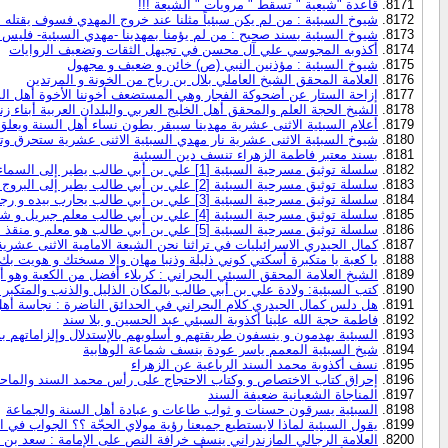
قاعدة "شيعية " تسقط " مرويات " الشيعة !!!
شيوخ السبئية : من لم يكن سبئياً مثلنا عند خروج المهدي فسوف يقتله ا
شيوخ السبئية بسند صحيح : من لم يؤمنا بمهدينا -مهدي السبئية- فليس له
أكذوبه المجوسي علي آل محسن في تجيهل الثقات وتضعيف الروايات
شيوخ السبئية : مؤذنين النبي (ص) خائن و ضعيف و مجهول
العلامة المحقق الشيخ العاملي بلال بن رباح من الخونة و المرتدين
إزاحة الستار عن أضحوكة الفجار وهي المستضعف أخوننا الأخوة أهل ال
الشيخ الحجة العلم والمحقق أهل الخليج العربي والبلدان العربية أبناء ز
أعلام السبئية الاثنى عشرية مهدينا سيبقر بطون نساء أهل السنة ويعلق
شيوخ السبئية الاثنى عشرية نار مهدي السبئية الاثنى عشرية ستحرق وت
بسند معتبر فاطمة الزهراء تنسف دين السبئية
سلسلة توثيق مسرحية السبئية [1] علي بن أبي طالب يطير إلى السماء حتى يحل مشاكل الملائكة
سلسلة توثيق مسرحية السبئية [2] علي بن أبي طالب يطير إلى البروج حتى يوزع الأرزاق ويلعب بالسماء
سلسلة توثيق مسرحية السبئية [3] علي بن أبي طالب يحارب بيده و رجله أصقاع الأرض طولاً وعرضاً
سلسلة توثيق مسرحية السبئية [4] علي بن أبي طالب معلم جبريل و شرطي السماء
سلسلة توثيق مسرحية السبئية [5] علي بن أبي طالب هو معلم و منقذ الأنبياء وأقوامهم
كمال الحيدري الاسرائيليات في تراثنا نحن الشيعة الامامية الاثنى عش
يا كعبة يا متكبرة أسكتي كوني ذليلة وذنبا مهان وإلا مسختك و هويت بك 
الشيخ العلامة المحقق السبئي البحراني : كربلاء أفضل من الكعبة وهو أر
كتب السبئية: ولادة علي بن أبي طالب بالمكان الذليل والذنب والمتكبر و
هل دلس كمال الحيدري كلام البحراني في الحدائق الناضرة : نجاسة أهل
فاطمة حجة الله علينا أكذوبة السبئي عبد الحسين و بلا سند
السبئية يهدمون و ينسفون طريقتهم و أسلوبهم بالإستدلال وإلزاماتهم
شيخ السبئية المعمم ياسر عودة ينسف شماعة الوهابية
نسف أكذوبة محمد السند الرباعية عن الزهراء
إحراق كتاب الاختصاص و وكتاب الاحتجاج على رأس محمد السند والما
المناجاة الشعبانية ضعيفة السند
السبئية يسرقون حسنات و ثواب طاعات و عبادة أهل السنة والجماعة
يقول السبئية لماذا لايستطيع جميعنا رؤية مولاي الحجّة ؟؟ الجواب في ا
العلامة الرجالي المازندراني ينسف خرافة النص على الإمامة : سعد بن 