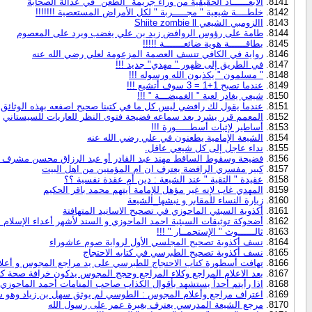
الأبعــــــاد الحقيقية من وراء جريمة "الطعن" في عدالة الصحابة
خلطــــة شيعية " مجـــــربة " لكل الأمراض المستعصية !!!!!!!
االزومبي الشيعي Shiite zombie ll
طامة على رؤوس الروافض زيد بن علي يغضب ويرد على المعصوم
بطاقــــــة هوية ضائعـــــــة !!!!!
رواية في الكافي تنسف العصمة المزعومة لعلي رضي الله عنه
في الطريق إلى ظهور " مهدي" جديد !!!
" مسلمون " يكذبون الله ورسوله !!!
عندما تصبح 1+1 = 3 سوف أتشيع !!!
شيعي يغادر لعبة " الغميضـــة " !!!
عندما يقول لك رافضي ليس كل ما في كتبنا صحيح اصفعه بهذه الوثائق
المعمم قرر يشرد بعد سماعه فضيحة فتوى النظر للعاريات للسيستاني
أساطير لإثبات أسطـــــورة !!!
الشيعة الإمامية يطعنون في علي رضي الله عنه
نداء عاجل إلى كل شيعي عاقل.
فضيحة وسقوط الساقط مهند عبد القادر أو عبد الرزاق محسن مشرف مو
كبير مفسري الرافضة يعترف ان ام المؤمنين من اهل البيت
عقيدة " التقية " عند الشيعة : دين أم عقدة نفسية ؟؟
المهدي غاب لإنه غير مؤهل للإمامة آيتهم محمد باقر الحكيم
زيارة النساء للمقابر و نبشها_الشيعة
أكذوبة السبئي الماحوزي في تصحيح الاسانيد المتهافتة
أضحوكة توثيقات السبئية احمد الماحوزي و السند لأشهر أعداء الإسلام ا
ثالــــــوث " الإستحمــار " !!!
نسف أكذوبة تصحيح المجلسي الأول لرواية صوم عاشوراء
نسف أكذوبة تصحيح الطبرسي في كتابه الاحتجاج
تهافت أسطورة كتاب الاحتجاج للطبرسي على يد مراجع المجوس و أعل
بعد الاعلام المراجع وكلاء المراجع وحجج المجوس يدكون خرافة صحة ك
اذا رأيتم أحداً يستشهد بأقوال الكذاب صاحب المنامات أحمد الماحوزي
اعتراف مراجع وأعلام المجوس : الطوسي لم يوثق سهل بن زياد وهو 
مرجع الشيعة المدرسي يعترف بغيرة عمر على رسول الله