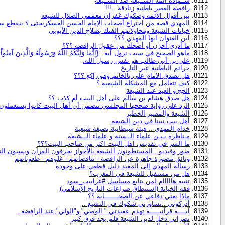
شــهادة أئمة الشــيعة ضد الشــيعة
رافضة العصر باطنية زنادقة ..!!!
بين أقوال الائمه وصكوك غفران معممي الضلال للشيعه
المهدي قصه من اختراع أصحاب الإمام الحسن العسكريحتى لا ينقطع سي
خيانات الشيعة ومحاولاتهم الفتك بصلاح الدين الأيوبي
اين العنوان ايها المهدي ؟؟؟
ما أدري أحزن أو أضحك من عقول الرافضه ؟؟؟
ماهو الصحيح في سبب نزول آية : {إِنَّمَا وَلِيُّكُمُ اللّهُ وَرَسُولُهُ وَالَّذِينَ آمَنُواْ 
علي بن أبي طالب هو نفس رسول الله،
جرائم الباطنية عبر التاريخ
هل تصدق الامام علي بالخاتم وهو راكع ؟؟؟
كيف تتعامل مع المشكلة الشيعية ؟
الحج و العيد عند الشيعة
هل صدق هشام بن سالم على أهل البيت أم كذب ؟؟
الرد على رواية صححها المجلسي تتضمن أن أهل البيت كانوا يستعملون ا
الشيعة والمصير الخطير
أهل بيت نبينا في دين الشيعة
خدام المهدي .. هيئة شيطانية بصبغة شيعية
مـناظرة بـيـن علماء الــسنة و علماء الــشيعة
ما السر في تقديس اهل البيت اكثر من صاحب البيت؟؟؟
صور وفيديو.. المستطونون الشيعة بالأحواز يحرقون القرآن ويسبون الن
وثائق مصورة جاهزة عن الرافضة - تناقضاتهم - غلوهم - طعوناتهم
رسالة المهدي إلى المفيد دليل قطعي على وجوده
هل من مستقبل للشيعة في المغرب؟
تنبيه هااااام لمن يتابع مسلسل #غرابيب_سود
فقه الخيانة (استنطاق صراعات التاريخ الإسلامي)
ماذا يعني دفاعي عن الصحـــــــابة ؟؟
أدركوني ..تساورني شكوك في التشيع ..
آيــــة قرآنيـــــة تهدم عقيدتي " الوصي" و"الولي",عند الرافضة..
نصراني دخل لدين الشيعة فلم يجد فرق كبير