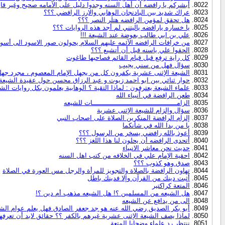
أبشركم يا رافضه أن أهل السنه وجدوا دليل على الآمامه صحيح وغير قا
عراك شديد بين البادنجان الوهابي والارز الرافضي ؟؟؟
هل تحقق لمؤمن الرافضه هتلر النصر ؟؟؟
يا خساره يارافضه ياليتني لم أجد هذه الروايات ؟؟؟
علي بن ابي طالب بعوضة عند الشيعة !!!
من خرافات الرافضه الآئمه عليهم السلام يحولون صور الاسود الى أسود
الحقوا علي ياسنه قبل أن أتشيع ؟؟؟
كل راية ترفع قبل قيام القائم فصاحبها طاغوت
سؤال فهل من سني يجيب
الشيعة الإثنى عشرية يكفرون كل من يجهل الإمام المعصوم ، مجرد جهلك
حوار ثنائي بين ابو احمد زيوت و عبد الرزاق محسن حول عقيدة الشيعة
علماء الشيعة يعترفون : لماذا التقية ؟ الوهابية يعلمون بكل روايات الش
طعن الرافضة في أنبياء الله
الزامــــــــــــــــــــــــــــــــــــــــــات للشيعه
سؤال وإلزام للشيعة الإثنى عشرية
إلزام الرافضة المنكرين الصلاة على اصحاب النبي
يا من بدا الله في شأنكما
أعوذ بالله رافضي يسخر من الرسول ؟؟؟
أتحدى الرافضه أن يحلون لنا هذا اللغز ؟؟؟
حديث نحن معاشر الانبياء
احقية الإمام علي في الخلافه من كتب اهل السنه
صدق وهو كذوب ؟؟؟
تهاون الرافضة بالصلاة والتجويز للمرأة والرجل مس العورة في الصلاة
أثبت دينك من القرآن وإلا فدينك باطل
المتعة كراكتير
هل الشيعه من المسلمين ؟! هل الشيعه مذهب أم دين ؟!
الى من يدافع عن الشيعه
أبو بكر الصديق رضي الله عنه هو جد جعفر الصادق فهل يعلم عوام ال
لماذا يصف الشيعة الإثنى عشرية غيرهم بالكفر ؟؟ حقائق لابد أن تعرفها
ننتظر رد علماء وضحايا المتعة