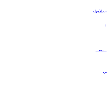
ل الأموال
}
لتقية !!
بي