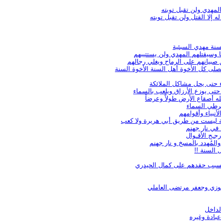
لمهدي ولن تقبل توبته
 إلا القتل ولن تقبل توبته
سنة مهدي السبئية
نا وسيقتلهم المهدي ولن يستتيبهم
 صبيانهم على الرماح ويغلي رجالهم
صلى كل الأخوة أهل السنة الأخوة السنة
رية ليست من طريق أبي هريرة ولا كعب
في نار جهنم‌
جـح الأقـوال
المُهدد بالمسخ و نار جهنم
 السنة !!
 بسبب حقدهم على كمال الحيدري
حوزي وجعفر مرتضى العاملي
لداخل
عبادة وغيره