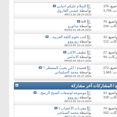
يع: 376
السلام عليكم احبابي
3,79
بواسطة
عيسى الفاروق
11:26 AM
08-29-2023,
اضيع: 70
soft
ت: 234
بواسطة
ساتورو
02:31 PM
08-29-2022,
اضيع: 32
كتب علوم اللغة العربية...
ت: 112
بواسطة
زورووو
11:49 AM
03-15-2024,
اضيع: 27
تنظيف الأثاث
كات: 94
بواسطة
الاندلس
04:44 PM
08-07-2026,
يع: 272
قصيدة / أمّن يجيبُ المضطّر !!
1,66
بواسطة
محمد السليماني
02:49 AM
05-27-2026,
ع / المشاركات
آخر مشاركة
اضيع: 43
موسوعه لوصفات الشيخ الرميح...
ت: 318
بواسطة
زورووو
11:50 AM
03-15-2024,
اضيع: 74
مفردات الأعشاب 1
ت: 502
بواسطة
محمد السباعى
11:15 AM
12-24-2023,