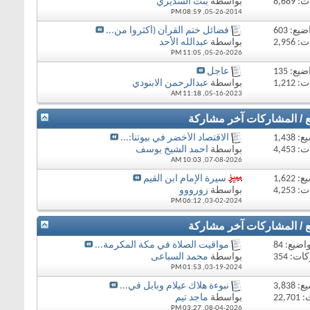
8,68
بواسطة
بنت السديري
08:59 PM
05-26-2014,
يع: 603
فضائل ختم القرآن (أكثروا من...
2,95
بواسطة
عبدالله الأحد
11:05 PM
05-26-2026,
يع: 135
عاجل
1,21
بواسطة
عبدالرحمن الابنودي
11:18 AM
05-16-2023,
ع / المشاركات
آخر مشاركة
1,438
الاقتصاد الأخضر في بيوتنا:...
4,45
بواسطة
احمد الشيخ يوسف
10:03 AM
07-08-2026,
1,622
سيرة الإمام ابن القيم
4,25
بواسطة
زورووو
06:12 PM
03-02-2024,
ع / المشاركات
آخر مشاركة
اضيع: 84
مواقيت الصلاة في مكة المكرمة...
ت: 354
بواسطة
محمد السباعى
01:53 PM
03-19-2024,
3,838
نبوءة هلاك عيلام وبابل في...
22,
بواسطة
ماجد تيم
03:27 PM
08-04-2026,