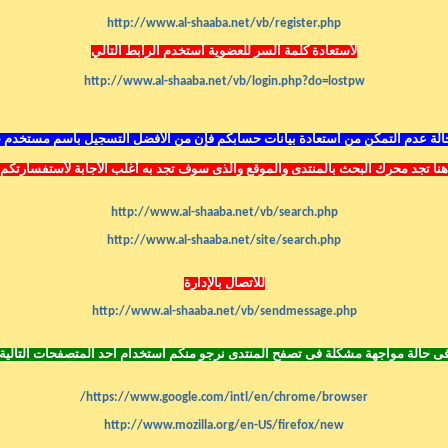
http://www.al-shaaba.net/vb/register.php
لأستعادة كلمة السر للعضوية أستخدم الرابط التالي
http://www.al-shaaba.net/vb/login.php?do=lostpw
لة عدم التمكن من أستعادة بيانات حسابكم فإن من الأفضل التسجيل بأسم مستخدم 
هنا تجد محرك البحث بالمنتدى
والموقع
والذى سوف تجد به أغلب الأجابة لأستفسارتكم
http://www.al-shaaba.net/vb/search.php
http://www.al-shaaba.net/site/search.php
للأتصال بالإدارة
http://www.al-shaaba.net/vb/sendmessage.php
ى حالة مواجهة مشكلة فى تصفح المنتدى نرجو منكم أستخدام أحد المتصفحات التالية
https://www.google.com/intl/en/chrome/browser/
http://www.mozilla.org/en-US/firefox/new