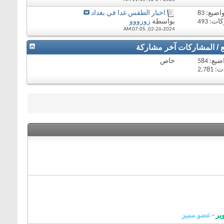
اضيع: 83
اخبار الطقس غدا في بغداد
ت: 493
بواسطة
زورووو
07:05 AM
02-26-2024,
ع / المشاركات
آخر مشاركة
يع: 584
خاص
2,78
ير
-
عضو مميز