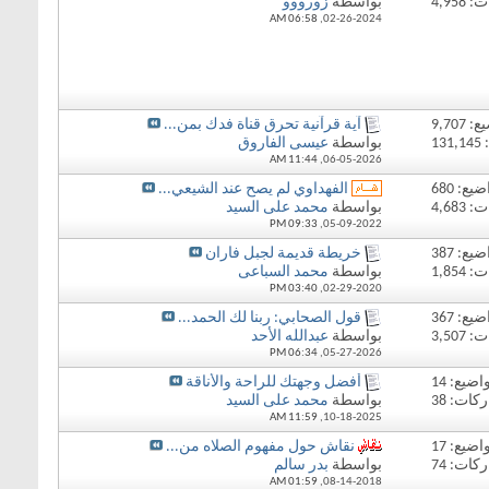
4,95
بواسطة
زورووو
06:58 AM
02-26-2024,
9,707
آية قرآنية تحرق قناة فدك بمن...
1
بواسطة
عيسى الفاروق
11:44 AM
06-05-2026,
يع: 680
الفهداوي لم يصح عند الشيعي...
4,68
بواسطة
محمد على السيد
09:33 PM
05-09-2022,
يع: 387
خريطة قديمة لجبل فاران
1,85
بواسطة
محمد السباعى
03:40 PM
02-29-2020,
يع: 367
قول الصحابي: ربنا لك الحمد...
3,50
بواسطة
عبدالله الأحد
06:34 PM
05-27-2026,
اضيع: 14
أفضل وجهتك للراحة والأناقة
كات: 38
بواسطة
محمد على السيد
11:59 AM
10-18-2025,
اضيع: 17
نقاش حول مفهوم الصلاه من...
كات: 74
بواسطة
بدر سالم
01:59 AM
08-14-2018,