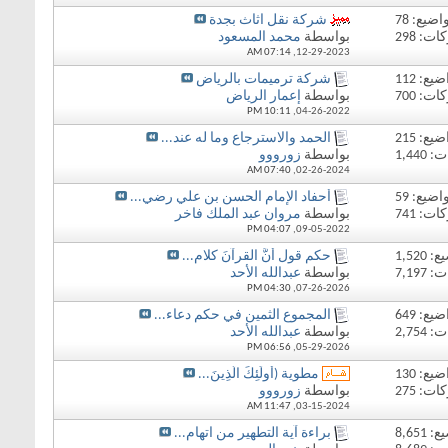
اضيع: 78
شركة نقل اثاث بجدة
ت: 298
بواسطة
محمد المسعود
07:14 AM
12-29-2023,
يع: 112
شركة ترميمات بالرياض
ت: 700
بواسطة
إعمار الرياض
10:11 PM
04-26-2022,
يع: 215
الحمد والاسترجاع وما له عند...
1,44
بواسطة
زورووو
07:40 AM
02-26-2024,
اضيع: 59
أحفاد الإمام الحسن بن علي رضي...
ت: 741
بواسطة
مروان عبد الملك فاخر
04:07 PM
09-05-2022,
1,520
حكم قول أنَّ القرآنَ كلام...
7,19
بواسطة
عبدالله الأحد
04:30 PM
07-26-2026,
يع: 649
المجموع الثمين في حكم دعاء...
2,75
بواسطة
عبدالله الأحد
06:56 PM
05-29-2026,
يع: 130
مطوية (أُولَئِكَ الَّذِينَ...
ت: 275
بواسطة
زورووو
11:47 AM
03-15-2024,
8,651
براءة آية التطهير من اتهام...