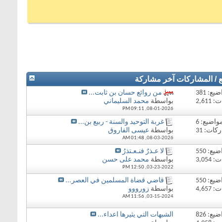
ع / المشاركات
آخر مشاركة
يع: 381
من روائع حسان بن ثابت...
2,61
بواسطة
محمد السليماني
09:11 PM
08-01-2026,
واضيع: 6
غربة التوحيد والسنة - ربيع بن...
كات: 31
بواسطة
عيسى الفاروق
01:48 AM
08-03-2026,
يع: 550
لا عـذرٌ فنـعـتذرُ
3,05
بواسطة
محمد على حسن
12:50 PM
03-23-2022,
يع: 550
قاضي قضاة المسلمين في العصر...
4,65
بواسطة
زورووو
11:56 AM
03-15-2024,
يع: 826
الشبهات التي يثيرها اعداء...