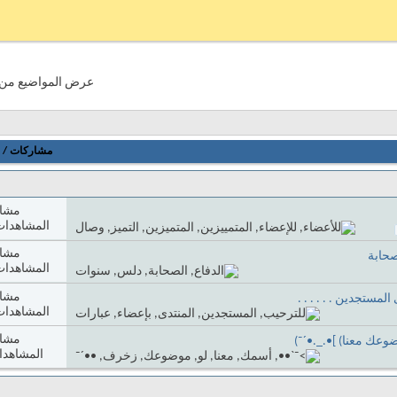
عرض المواضيع من 1 إلى 20 من 73
مشاركات
/
مشا
المشاهدات: 783
مشا
حابة
المشاهدات: 167
مشا
مستجدين . . . . . .
المشاهدات: 012
مشا
عك معنا) ]•._.•´¯)
المشاهدات: 3