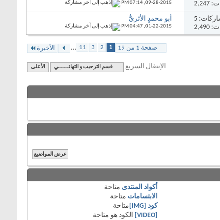
2,24
09-28-2015,
07:14 PM
ركات:
5
أبو محمدٍ الأثريُّ
2,49
01-22-2015,
04:47 PM
...
11
3
2
1
صفحة 1 من 19
الأخيرة
الإنتقال السريع
قسم الترحيب و التهانـــــــي
الأعلى
أكواد المنتدى
متاحة
الابتسامات
متاحة
كود [IMG]
متاحة
[VIDEO]
الكود هو
متاحة