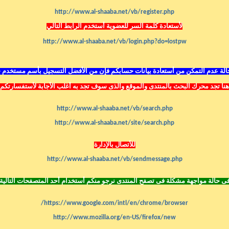
http://www.al-shaaba.net/vb/register.php
لأستعادة كلمة السر للعضوية أستخدم الرابط التالي
http://www.al-shaaba.net/vb/login.php?do=lostpw
لة عدم التمكن من أستعادة بيانات حسابكم فإن من الأفضل التسجيل بأسم مستخدم 
هنا تجد محرك البحث بالمنتدى
والموقع
والذى سوف تجد به أغلب الأجابة لأستفسارتكم
http://www.al-shaaba.net/vb/search.php
http://www.al-shaaba.net/site/search.php
للأتصال بالإدارة
http://www.al-shaaba.net/vb/sendmessage.php
ى حالة مواجهة مشكلة فى تصفح المنتدى نرجو منكم أستخدام أحد المتصفحات التالية
https://www.google.com/intl/en/chrome/browser/
http://www.mozilla.org/en-US/firefox/new