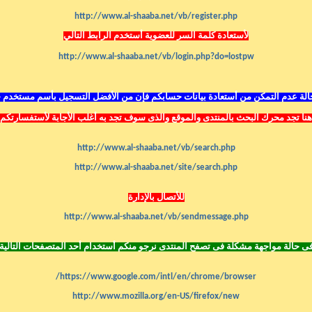
http://www.al-shaaba.net/vb/register.php
لأستعادة كلمة السر للعضوية أستخدم الرابط التالي
http://www.al-shaaba.net/vb/login.php?do=lostpw
لة عدم التمكن من أستعادة بيانات حسابكم فإن من الأفضل التسجيل بأسم مستخدم 
هنا تجد محرك البحث بالمنتدى
والموقع
والذى سوف تجد به أغلب الأجابة لأستفسارتكم
http://www.al-shaaba.net/vb/search.php
http://www.al-shaaba.net/site/search.php
للأتصال بالإدارة
http://www.al-shaaba.net/vb/sendmessage.php
ى حالة مواجهة مشكلة فى تصفح المنتدى نرجو منكم أستخدام أحد المتصفحات التالية
https://www.google.com/intl/en/chrome/browser/
http://www.mozilla.org/en-US/firefox/new