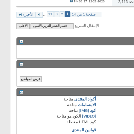
2,11
01:37 PM
12-29-2020,
...
11
3
2
1
صفحة 1 من 14
الأخيرة
الإنتقال السريع
قسم الشعر العربي الأصيل
الأعلى
أكواد المنتدى
متاحة
الابتسامات
متاحة
كود [IMG]
متاحة
[VIDEO]
الكود هو
متاحة
كود HTML
معطلة
قوانين المنتدى