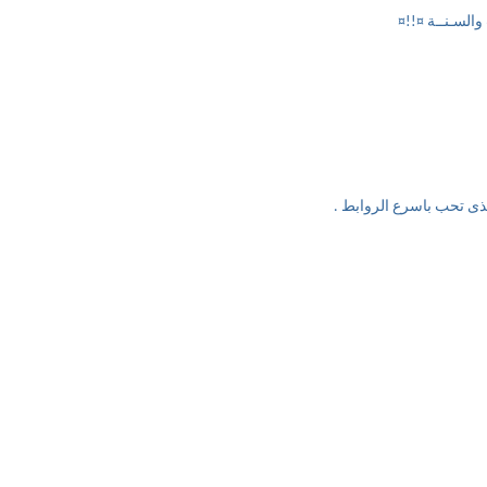
والسـنــة ¤!!¤
لذى تحب باسرع الروابط .