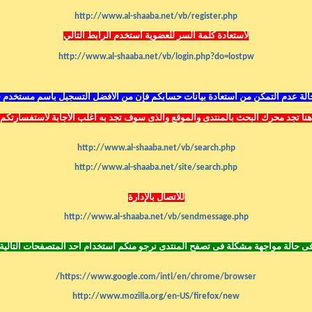
http://www.al-shaaba.net/vb/register.php
لأستعادة كلمة السر للعضوية أستخدم الرابط التالي
http://www.al-shaaba.net/vb/login.php?do=lostpw
لة عدم التمكن من أستعادة بيانات حسابكم فإن من الأفضل التسجيل بأسم مستخدم 
هنا تجد محرك البحث بالمنتدى
والموقع
والذى سوف تجد به أغلب الأجابة لأستفسارتكم
http://www.al-shaaba.net/vb/search.php
http://www.al-shaaba.net/site/search.php
للأتصال بالإدارة
http://www.al-shaaba.net/vb/sendmessage.php
ى حالة مواجهة مشكلة فى تصفح المنتدى نرجو منكم أستخدام أحد المتصفحات التالية
https://www.google.com/intl/en/chrome/browser/
http://www.mozilla.org/en-US/firefox/new