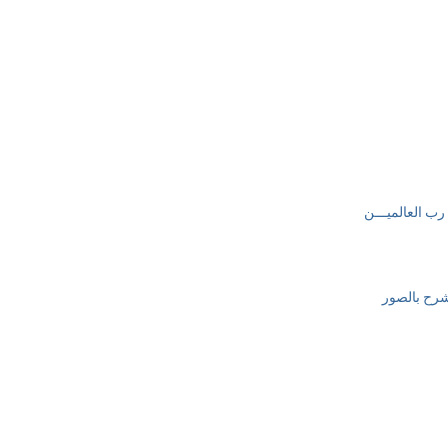
م رب العالميـــن
لشرح بالصور