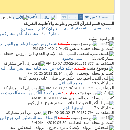
الأخيرة
1
2
3
11
...
عرض المواضي
صفحة 1 من 30
المنتدى:
قسم للقرآن الكريم وعلومه والأحاديث الشريفة
أدوات المنتدى
البحث في المنتدى
العنوان
/
كاتب الموضوع
مشاركات
/
المشاهدات
آخر مشاركة 
المواضيع المثبتة
مثبــت:
هذه دروس دورة الإمام ابن القيم - ر
كتبت بواسطة
حفيدة عائش
‏, 05-24-2012 04:43 PM
مشاركات:
11
يمنى محمود
المشاهدات: 11,833
03-22-2022,
10:07 AM
مثبــت:
حكم كتابة (ص) بعد كتابة اسم النبي صلى الله
كتبت بواسطة
أبوسفيان الأثري
‏, 01-26-2011 12:14 PM
مشاركات:
13
محمد السباعى
المشاهدات: 13,924
11-16-2015,
12:09 AM
مثبــت:
شرح كيفية التأكد من صحة الحديث قبل
كتبت بواسطة
بنت السديري
‏, 01-10-2011 09:44 AM
مشاركات:
17
البدوي الناجم
المشاهدات: 9,794
02-17-2015,
09:08 PM
مثبــت:
الإنصاف عند المحدثين في جرح الرو
كتبت بواسطة
آملة البغدادية
‏, 08-11-2010 09:36 PM