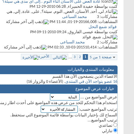
عادة العض على الأسنان أثناء النوم ..إلى أى مدى هي سيئة؟
كتبت بواسطة
حفيدة الحميراء
‏, 12-29-2010 06:28 PM
مشاركات:
3
محمد السباعى
المشاهدات: 6,008
01-19-2016,
11:44 PM
فوائد شمع النحل
كتبت بواسطة
عيسى الفاروق
‏, 09-11-2010 09:24 PM
مشاركات:
2
محمد السباعى
المشاهدات: 10,414
10-03-2015,
02:33 PM
الأخيرة
...
3
2
1
صفحة 1 من 5
معلومات المنتدى والخيارات
الأعضاء الذين يتصفحون الآن هذا القسم
16 عضو يتواجد الآن في المنتدى
. (الأعضاء 0 والزوار 16)
خيارات عرض الموضوع
عرض المواضيع من ...
استخدام هذا التحكم للحد من عرض هذه المواضيع على أحدث اطار زمن
ترتيب المواضيع حسب:
السماح لك بإختيار البيانات بواسطة قائمة الموضوع التي ستحفظ.
ترتيب المواضيع...
تصاعدي
تنازلي