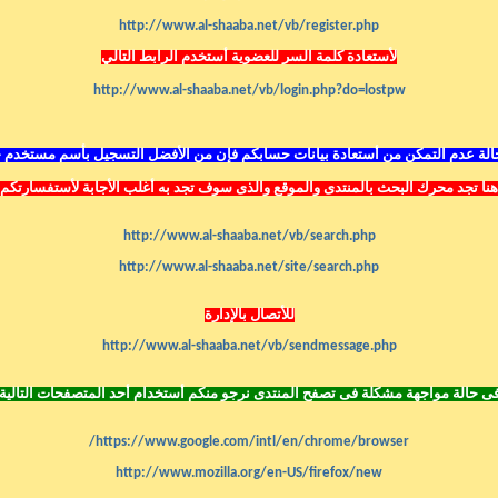
http://www.al-shaaba.net/vb/register.php
لأستعادة كلمة السر للعضوية أستخدم الرابط التالي
http://www.al-shaaba.net/vb/login.php?do=lostpw
لة عدم التمكن من أستعادة بيانات حسابكم فإن من الأفضل التسجيل بأسم مستخدم 
هنا تجد محرك البحث بالمنتدى
والموقع
والذى سوف تجد به أغلب الأجابة لأستفسارتكم
http://www.al-shaaba.net/vb/search.php
http://www.al-shaaba.net/site/search.php
للأتصال بالإدارة
http://www.al-shaaba.net/vb/sendmessage.php
ى حالة مواجهة مشكلة فى تصفح المنتدى نرجو منكم أستخدام أحد المتصفحات التالية
https://www.google.com/intl/en/chrome/browser/
http://www.mozilla.org/en-US/firefox/new