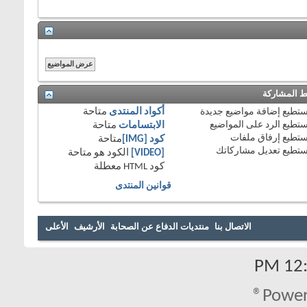
 المشاركة
تستطيع
إضافة مواضيع جديدة
أكواد المنتدى
متاحة
تستطيع
الرد على المواضيع
الابتسامات
متاحة
تستطيع
إرفاق ملفات
كود [IMG]
متاحة
تستطيع
تعديل مشاركاتك
[VIDEO]
الكود هو
متاحة
كود HTML
معطلة
قوانين المنتدى
الاتصال بنا
منتديات الدفاع عن الصحابة
الأرشيف
الأعلى
12:2
Power