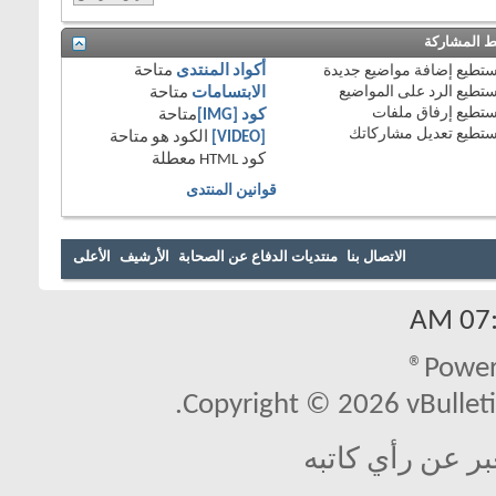
 المشاركة
تستطيع
إضافة مواضيع جديدة
أكواد المنتدى
متاحة
تستطيع
الرد على المواضيع
الابتسامات
متاحة
تستطيع
إرفاق ملفات
كود [IMG]
متاحة
تستطيع
تعديل مشاركاتك
[VIDEO]
الكود هو
متاحة
كود HTML
معطلة
قوانين المنتدى
الاتصال بنا
منتديات الدفاع عن الصحابة
الأرشيف
الأعلى
07:0
Power
Copyright © 2026 vBulletin 
بر عن رأي كاتبه