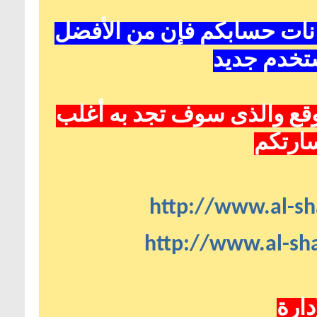
انات حسابكم فإن من الأفضل
تخدم جديد
قع
والذى سوف تجد به أغلب
سارتكم
http://www.al-sh
http://www.al-sha
دارة