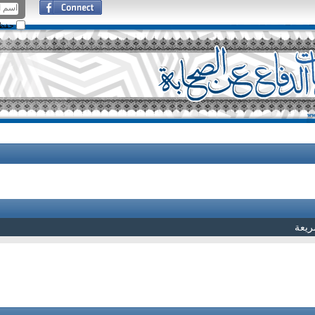
حفظ ا
ريعة