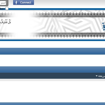
حفظ ا
ريعة