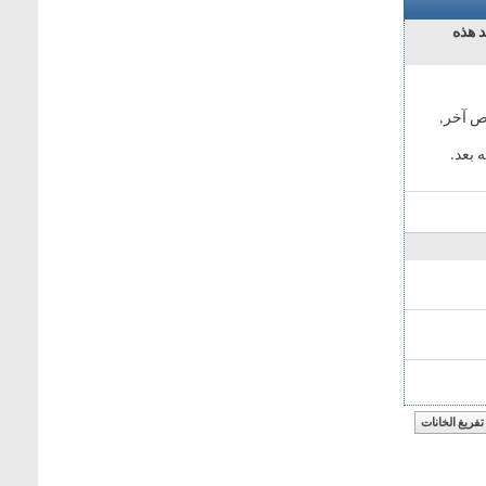
د هذه
ص آخر,
 بعد.