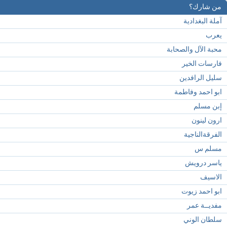
من شارك؟
آملة البغدادية
يعرب
محبة الآل والصحابة
فارسات الخير
سليل الرافدين
ابو احمد وفاطمة
إبن مسلم
ارون لينون
الفرقةالناجية
مسلم س
ياسر درويش
الاسيف
ابو احمد زيوت
مفديــة عمر
سلطان الوني