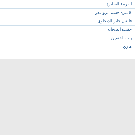
الغريبة الصابرة
كاسره خشم الروافض
فاضل جابر الذبحاوي
حفيدة الصحابه
بنت الحسين
ماري