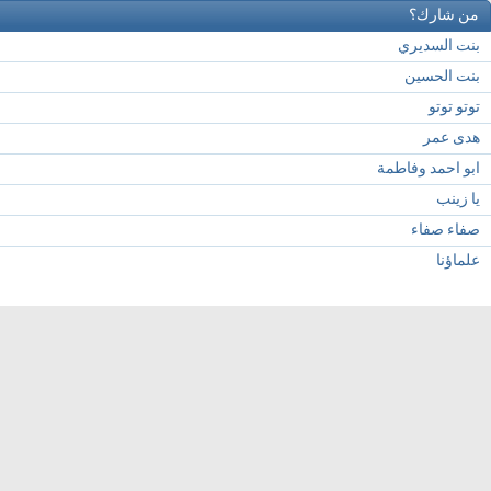
من شارك؟
بنت السديري
بنت الحسين
توتو توتو
هدى عمر
ابو احمد وفاطمة
يا زينب
صفاء صفاء
علماؤنا