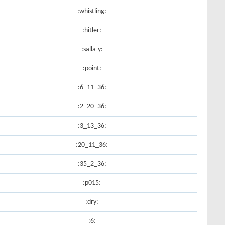
:whistling:
:hitler:
:salla-y:
:point:
:36_11_6:
:36_20_2:
:36_13_3:
:36_11_20:
:36_2_35:
:p015:
:dry:
:6: