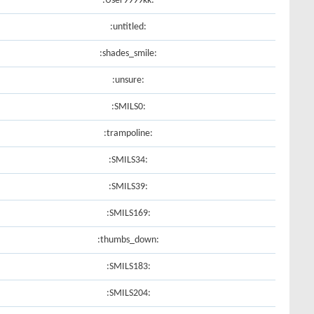
:User9999kk:
:untitled:
:shades_smile:
:unsure:
:SMILS0:
:trampoline:
:SMILS34:
:SMILS39:
:SMILS169:
:thumbs_down:
:SMILS183:
:SMILS204: