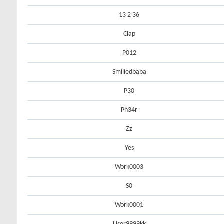
36 2 13
Clap
P012
Smiliedbaba
P30
Ph34r
Zz
Yes
Work0003
S0
Work0001