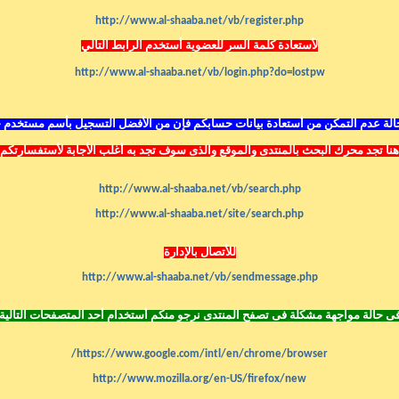
http://www.al-shaaba.net/vb/register.php
لأستعادة كلمة السر للعضوية أستخدم الرابط التالي
http://www.al-shaaba.net/vb/login.php?do=lostpw
لة عدم التمكن من أستعادة بيانات حسابكم فإن من الأفضل التسجيل بأسم مستخدم 
هنا تجد محرك البحث بالمنتدى
والموقع
والذى سوف تجد به أغلب الأجابة لأستفسارتكم
http://www.al-shaaba.net/vb/search.php
http://www.al-shaaba.net/site/search.php
للأتصال بالإدارة
http://www.al-shaaba.net/vb/sendmessage.php
ى حالة مواجهة مشكلة فى تصفح المنتدى نرجو منكم أستخدام أحد المتصفحات التالية
https://www.google.com/intl/en/chrome/browser/
http://www.mozilla.org/en-US/firefox/new