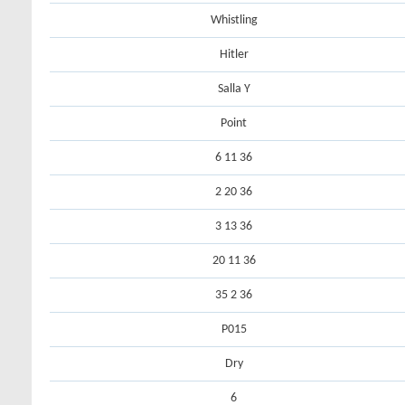
Whistling
Hitler
Salla Y
Point
36 11 6
36 20 2
36 13 3
36 11 20
36 2 35
P015
Dry
6