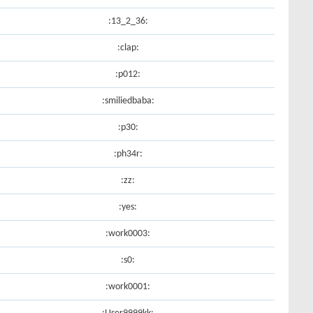
:36_2_13:
:clap:
:p012:
:smiliedbaba:
:p30:
:ph34r:
:zz:
:yes:
:work0003:
:s0:
:work0001: