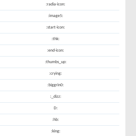
:radia-icon:
:image5:
:start-icon:
:thk:
:end-icon:
:thumbs_up:
:crying:
:biggrin0:
:dizz_:
:D
:hb:
:king: