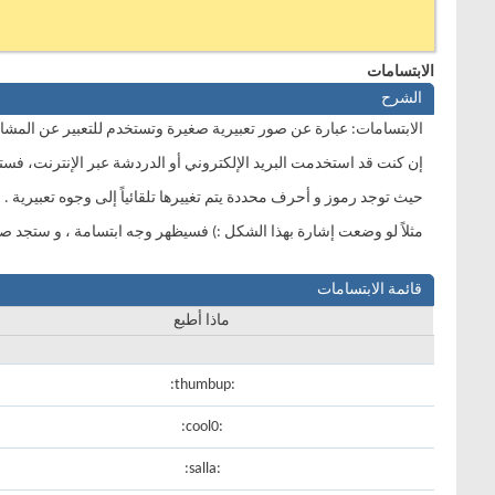
الابتسامات
الشرح
الابتسامات: عبارة عن صور تعبيرية صغيرة وتستخدم للتعبير عن المشاعر
إن كنت قد استخدمت البريد الإلكتروني أو الدردشة عبر الإنترنت، فست
حيث توجد رموز و أحرف محددة يتم تغييرها تلقائياً إلى وجوه تعبيرية .
مثلاً لو وضعت إشارة بهذا الشكل :) فسيظهر وجه ابتسامة ، و ستجد ص
قائمة الابتسامات
ماذا أطبع
:thumbup:
:cool0:
:salla: