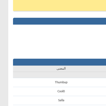
المعنى
Thumbup
Cool0
Salla