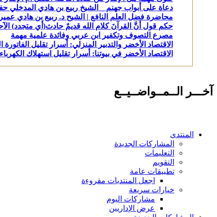
دعاة على أبواب جهنم _ الشيخ ربيع بن هادي المدخلي حف
محاضرة فضل العلم النافع | الشيح د. ربيع بن هادي عمير
حكم قول أنَّ القرآنَ كلام الله قديمٌ حادث(أي متجدد) الآح
مصرع التصوف وتكفير ابن عربي وفائدة علمية مهمة
الاقتصاد الأخضر والتدبير المنزلي: أسرار تقليل الفاتورة ا
الاقتصاد الأخضر في بيوتنا: أسرار تقليل استهلاك الكهرباء 
آخـــر الــمــواضــيــع
المنتدى
المشاركات الجديدة
التعليمات
التقويم
تطبيقات عامة
اجعل المنتديات مقروءة
خيارات سريعة
مشاركات اليوم
عرض الإداريين