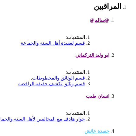
المراقبين
@سالم@
المنتديات:
قسم لعقيدة أهل السنة والجماعة
ابو وليد التركماني
المنتديات:
قسم الوثائق والمخطوطات
,
قسم وثائق تكشف حقيقة الرافضة
انسان طيب
المنتديات:
حوار هادف مع المخالفين لأهل السنة والجما
حفيدة عائش