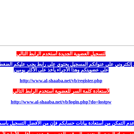
لتسجيل العضوية الجديدة أستخدم الرابط التالي
إلكتروني على عنوانكم المسجيل يحتوي على رابط يجب عليكم الضغط علي
على عضويتكم وهذا الأجراء يأخذ على الأكثر يومين
http://www.al-shaaba.net/vb/register.php
لأستعادة كلمة السر للعضوية أستخدم الرابط التالي
http://www.al-shaaba.net/vb/login.php?do=lostpw
دم التمكن من أستعادة بيانات حسابكم فإن من الأفضل التسجيل بأس