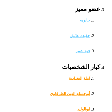
عضو مميز
جابريه
حفيدة عائش
فهد شمر
كبار الشخصيات
آملة البغدادية
أبوحسام الدين الطرفاوي
ابوالوليد