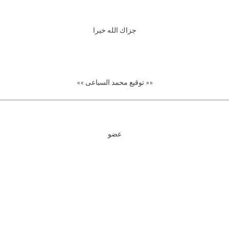
جزاك الله خيرا
«« توقيع محمد السباعى »»
عضو