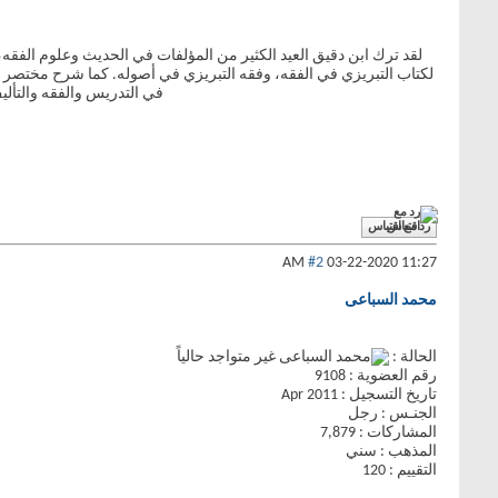
لقد ترك ابن دقيق العيد الكثير من المؤلفات في الحديث وعلوم الفقه، م
لكتاب التبريزي في الفقه، وفقه التبريزي في أصوله. كما شرح مختصر ا
في التدريس والفقه والتألي
رد مع اقتباس
#2
03-22-2020
11:27 AM
محمد السباعى
الحالة :
رقم العضوية : 9108
تاريخ التسجيل : Apr 2011
الجنـس : رجل
المشاركات : 7,879
المذهب : سني
التقييم : 120