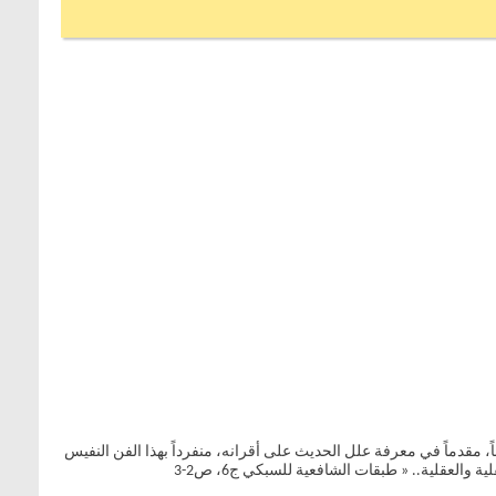
اً، مقدماً في معرفة علل الحديث على أقرانه، منفرداً بهذا الفن النفيس
العقلية.. « طبقات الشافعية للسبكي ج6، ص2-3