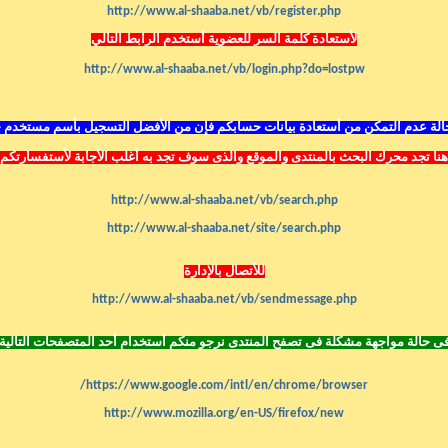
http://www.al-shaaba.net/vb/register.php
لأستعادة كلمة السر للعضوية أستخدم الرابط التالي
http://www.al-shaaba.net/vb/login.php?do=lostpw
لة عدم التمكن من أستعادة بيانات حسابكم فإن من الأفضل التسجيل بأسم مستخدم 
هنا تجد محرك البحث بالمنتدى
والموقع
والذى سوف تجد به أغلب الأجابة لأستفسارتكم
http://www.al-shaaba.net/vb/search.php
http://www.al-shaaba.net/site/search.php
للأتصال بالإدارة
http://www.al-shaaba.net/vb/sendmessage.php
ى حالة مواجهة مشكلة فى تصفح المنتدى نرجو منكم أستخدام أحد المتصفحات التالية
https://www.google.com/intl/en/chrome/browser/
http://www.mozilla.org/en-US/firefox/new