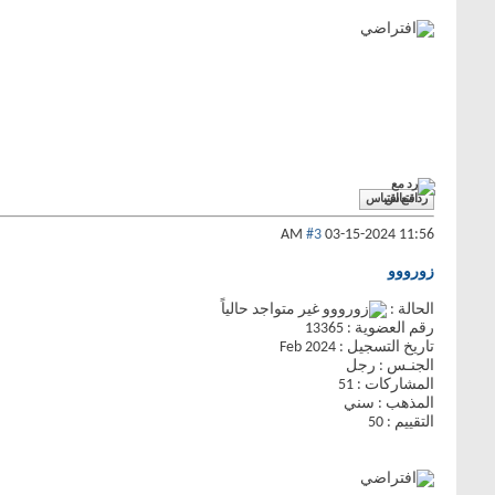
رد مع اقتباس
#3
03-15-2024
11:56 AM
زورووو
الحالة :
رقم العضوية : 13365
تاريخ التسجيل : Feb 2024
الجنـس : رجل
المشاركات : 51
المذهب : سني
التقييم : 50