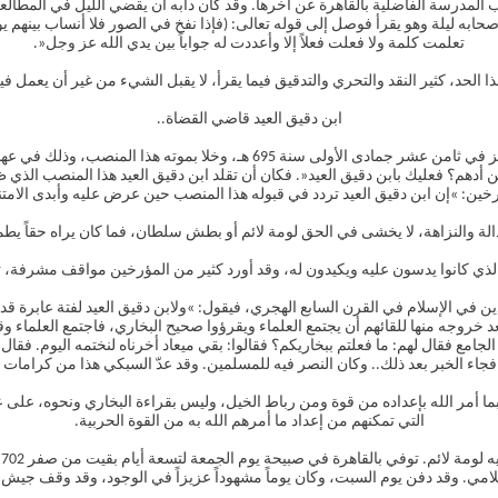
 المدرسة الفاضلية بالقاهرة عن آخرها. وقد كان دأبه أن يقضي الليل في المطالعة و
ابه ليلة وهو يقرأ فوصل إلى قوله تعالى: (فإذا نفخ في الصور فلا أنساب بينهم يوم
تعلمت كلمة ولا فعلت فعلاً إلا وأعددت له جواباً بين يدي الله عز وجل«.
ذا الحد، كثير النقد والتحري والتدقيق فيما يقرأ، لا يقبل الشيء من غير أن يعمل ف
ابن دقيق العيد قاضي القضاة..
حينما توفي قاضي القضاة في مصر، وهو التقي عبد الرحمن بن بنت الأعز في ثامن عش
أدهم؟ فعليك بابن دقيق العيد«. فكان أن تقلد ابن دقيق العيد هذا المنصب الذي
خين: »إن ابن دقيق العيد تردد في قبوله هذا المنصب حين عرض عليه وأبدى الامتناع
دالة والنزاهة، لا يخشى في الحق لومة لائم أو بطش سلطان، فما كان يراه حقاً يطم
ذي كانوا يدسون عليه ويكيدون له، وقد أورد كثير من المؤرخين مواقف مشرفة، تشيد
ن في الإسلام في القرن السابع الهجري، فيقول: »ولابن دقيق العيد لفتة عابرة قد 
لسلطان إلى القاهرة بعد خروجه منها للقائهم أن يجتمع العلماء ويقرؤوا صحيح البخاري، فاجت
 الجامع فقال لهم: ما فعلتم ببخاريكم؟ فقالوا: بقي ميعاد أخرناه لنختمه اليوم. ف
فجاء الخبر بعد ذلك.. وكان النصر فيه للمسلمين. وقد عدّ السبكي هذا من كرامات ا
 بما أمر الله بإعداده من قوة ومن رباط الخيل، وليس بقراءة البخاري ونحوه، على
التي تمكنهم من إعداد ما أمرهم الله به من القوة الحربية.
لامي. وقد دفن يوم السبت، وكان يوماً مشهوداً عزيزاً في الوجود، وقد وقف جيش 