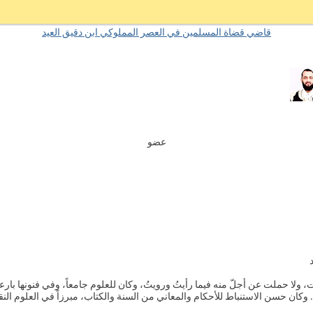
قاضي قضاة المسلمين في العصر المملوكي ابن دقيق العيد
عضو
ت، ولا حملت عن أجلّ منه فيما رأيتُ ورويتُ، وكان للعلوم جامعاً، وفي فنونها بارع
ان حسن الاستنباط للأحكام والمعاني من السنة والكتاب، مبرزاً في العلوم النقلية و