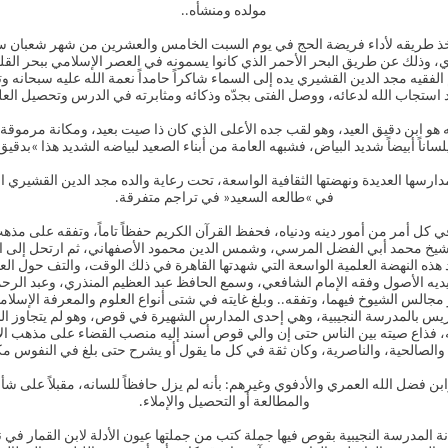
مولده ومنشأه..
ي، وذلك عن طريق البحر الأحمر الذي كانوا يسمونه في العصر الإسلامي ببحر القلز
الفقيه مجد الدين القشيري يده إلى السماء شاكراً حامداً نعمة الله عليه سبحانه
، وقد استجاب الله لدعائه، ووصل الفتى بجدّه وذكائه ومثابرته في الدرس وتحصيل 
 هو ابن دقيق العيد، وهو لقب جده الأعلى الذي كان ذا صيت بعيد، ومكانة مرموقة
لساناً أبيضاً شديد البياض، فشبهه العامة من أبناء الصعيد لبياضه الشديد هذا »بدقيق 
رسها العديدة ونهضتها الثقافية الواسعة، تحت رعاية والده مجد الدين القشيري الذ
في »طالعه السعيد« في تراجم متفرقة.
ة في كل أمر من أمور دينه ودنياه، فحفظ القرآن الكريم حفظاً تاماً، وتفقه على مذ
يد الشيخ محمد أبي الفضل المرسي، وشمس الدين محمود الأصفهاني، ثم ارتحل إلى
هذه النهضة العلمية الواسعة التي شهدتها القاهرة في ذلك الوقت، والتف حول الع
يديه الأصول وفقه الإمام الشافعي، وسمع الحافظ عبد العظيم المنذري، وعبد الرح
 مجالس الشيوخ فيهما، وتفقه.. وبلغ غايته في شتى أنواع العلوم والمعرفة الإسل
 بالمدرسة النجيبية، وهي إحدى المدارس الشهيرة في قوص، وهو لم يتجاوز السا
فذاع صيته بين الناس حتى إن والي قوص أسند إليه منصب القضاء على مذهب الإمام
، والصالحية، والناصرية، وكان ثقة في كل ما يقول أو يشرح حتى بلغ في النفوس م
ن فضل الله العمري والأدفوي وغيرهم: بأنه لم يزل حافظاً للسانه، مقبلاً على ش
والمطالعة أو التحصيل والإملاء.
 المدرسة النجيبية بقوص فيها جملة كتب من جملتها عيون الأدلة لابن القمار في 