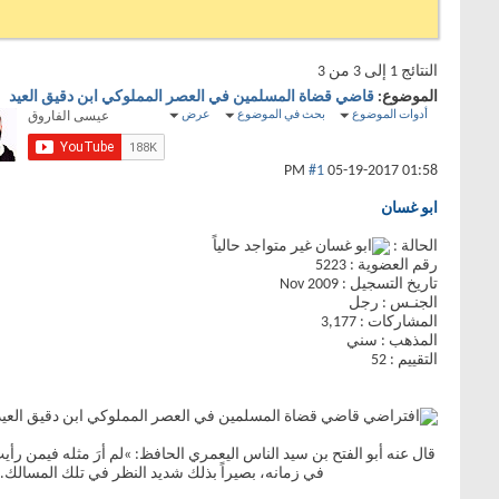
النتائج 1 إلى 3 من 3
الموضوع:
قاضي قضاة المسلمين في العصر المملوكي ابن دقيق العيد
أدوات الموضوع
بحث في الموضوع
عرض
#1
05-19-2017
01:58 PM
ابو غسان
الحالة :
رقم العضوية : 5223
تاريخ التسجيل : Nov 2009
الجنـس : رجل
المشاركات : 3,177
المذهب : سني
التقييم : 52
قاضي قضاة المسلمين في العصر المملوكي ابن دقيق العيد
قال عنه أبو الفتح بن سيد الناس اليعمري الحافظ: »لم أرَ مثله فيمن رأي
في زمانه، بصيراً بذلك شديد النظر في تلك المسالك.. وك