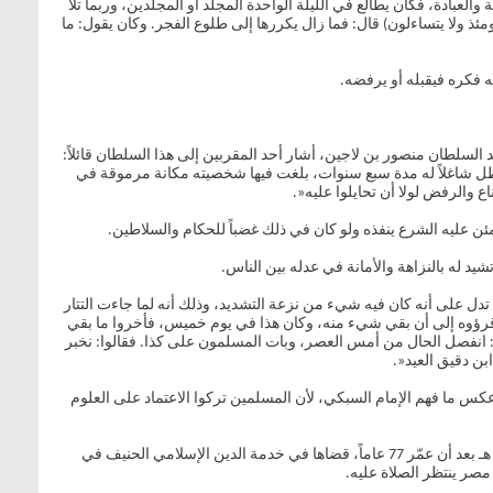
العبادة، فكان يطالع في الليلة الواحدة المجلد أو المجلدين، وربما تلا
ئذ ولا يتساءلون) قال: فما زال يكررها إلى طلوع الفجر. وكان يقول: ما
يه فكره فيقبله أو يرفضه.
ر جمادى الأولى سنة 695 هـ، وخلا بموته هذا المنصب، وذلك في عهد السلطان منصور بن لاجين، أشار أحد المقربين إلى هذا السلطان قائلاً:
 ظل شاغلاً له مدة سبع سنوات، بلغت فيها شخصيته مكانة مرموقة في
 والرفض لولا أن تحايلوا عليه«.
ئن عليه الشرع ينفذه ولو كان في ذلك غضباً للحكام والسلاطين.
 له بالنزاهة والأمانة في عدله بين الناس.
تدل على أنه كان فيه شيء من نزعة التشديد، وذلك أنه لما جاءت التتار
مع العلماء وقرؤوه إلى أن بقي شيء منه، وكان هذا في يوم خميس، فأخروا ما بقي
قال: انفصل الحال من أمس العصر، وبات المسلمون على كذا. فقالوا: نخبر
بن دقيق العيد«.
 عكس ما فهم الإمام السبكي، لأن المسلمين تركوا الاعتماد على العلوم
وقد كان رحمه الله كريماً جواداً بجانب غيرته على الحق.. لا يخشى فيه لومة لائم. توفي بالقاهرة في صبيحة يوم الجمعة لتسعة أيام بقيت من صفر 702 هـ بعد أن عمّر 77 عاماً، قضاها في خدمة الدين الإسلامي الحنيف في
مصر ينتظر الصلاة عليه.