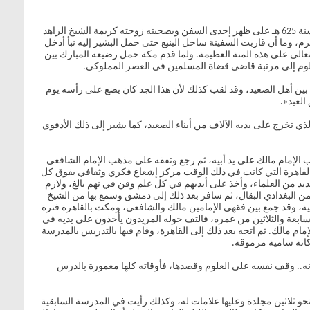
بينما كان العالِم الفقيه علي بن وهب المعروف بمجد الدين القشيري يأخذ طريقه لأداء فريضة الحج في يوم السبت الخامس والعشرين من شهر شعبان سنة 625 هـ على ظهر إحدى السفن وبصحبته زوجته كريمة الشيخ الزاهد
م، وما أن قاربت السفينة ساحل الينبع حتى حمل البشير إليه نبأ أدخل
 وتعالى على هذه المنة العظيمة. ولما قدم مكة حمل رضيعه المبارك بين
العلوم إلى مرتبة قاضي قضاة المسلمين في العصر المملوكي.
 بين أهل الصعيد، وقد لقب كذلك لأن هذا الجد كان يضع على رأسه يوم
العيد«.
ي تخرج على يديه الآلاف من أبناء الصعيد، كما يشير إلى ذلك الأدفوي
هب الإمام مالك على يد أبيه، ثم رجع وتفقه على مذهب الإمام الشافعي
 القاهرة التي كانت في ذلك الوقت مركز إشعاع فكري وثقافي يفوق كل
ديد من العلماء، وأخذ على أيديهم في كل علم وفن في نهم بالغ، ولازم
من البغدادي البقال، ثم سافر بعد ذلك إلى دمشق وسمع بها من الشيخ
امية، وقد جمع بين فقهي الإمامين مالك والشافعي، ومكث بالقاهرة فترة
بعة والثلاثين من عمره، فالتف حوله المريدون يأخذون على يديه في
 مالك. ثم اتجه بعد ذلك إلى القاهرة، وقام فيها بالتدريس بالمدرسة
كانة سامية مرموقة.
أنه.. وقف نفسه على العلوم وقصدها، فأوقاته كلها معمورة بالدرس
نحو ثلاثين مجلدة وعليها علامات له، وكذلك رأيت في المدرسة السابقية