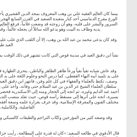
الورع مفرح الدماميني أحد كبار متعبدة الصعيد في القرن السابع الهجر
السرور والبشر على قلبه، وهو أن زوجته قد وضعت غلاماً، فرفع العالِم 
يديه وطاف به البيت وهو يدعو الله سائلاً أن يجعله عالماً
وقد كان يدعى محمد بن عبد الله بن وهب، إلا أن اللقب الذي غلب عليه
العيد طي
نشأ ابن دقيق العيد في مدينة قوص التي كانت تشتهر في ذلك الوقت بمدا
وقد عاش شبابه تقياً نقياً ورعاً طاهر الظاهر والباطن، يتحرى الطهار
على يد تلميذ أبيه البهاء القفطي، كما درس النحو وعلوم اللغة على 
وصف، تكتظ بالعلماء والفقهاء في كل علم وفن، فانتهز ابن دقيق العيد 
سلطان العلماء الشيخ عز الدين بن عبد السلام حتى وفاته، وأخذ على 
أحمد عبد الدايم وغيره، ثم اتجه إلى الحجاز ومنه إلى الاسكندرية فحضر
يسيرة، اتجه على أثرها إلى مسقط رأسه قوص، حيث تقلد منصب التدريس
مختلف الفنون والمعرفة الإسلامية. وقد عرف بغزارة علمه وسعة أفقه، 
الفاضلية، والكاملية
وقد وصفه كثير من المؤرخين وكتّاب التراجم والطبقات كالسبكي واب
قال الأدفوي في طالعه السعيد: »كان له قدرة على المطالعة، رأيت خزانة