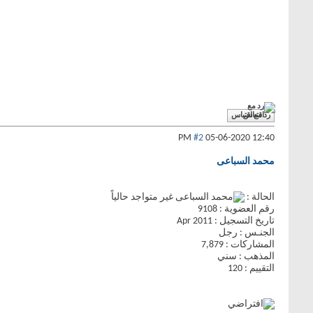
رد مع اقتباس
#2
05-06-2020
12:40 PM
محمد السباعى
الحالة :
رقم العضوية : 9108
تاريخ التسجيل : Apr 2011
الجنـس : رجل
المشاركات : 7,879
المذهب : سني
التقييم : 120