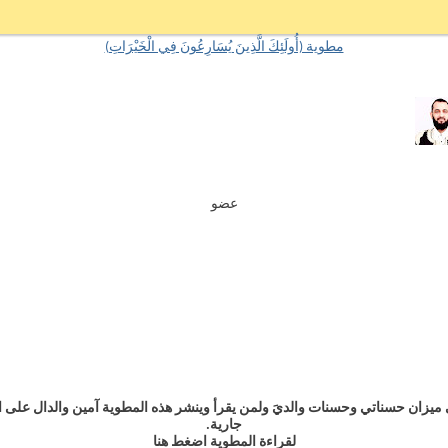
مطوية (أُولَئِكَ الَّذِينَ يُسَارِعُونَ فِي الْخَيْرَاتِ)
عضو
هذه المطوية في ميزان حسناتي وحسنات والديَ ولمن يقرأ وينشر هذه المطوية آمين وا
جارية.
لقراءة المطوية اضغط هنا