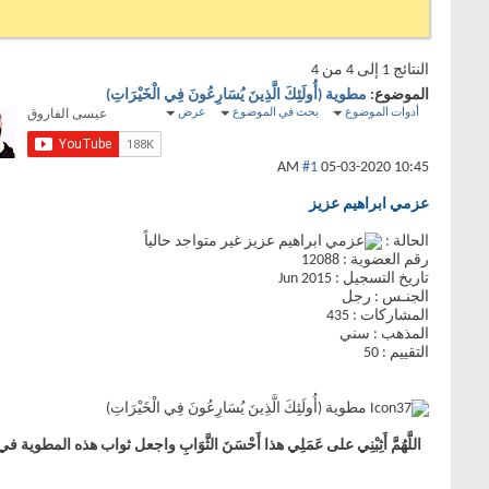
النتائج 1 إلى 4 من 4
الموضوع:
مطوية (أُولَئِكَ الَّذِينَ يُسَارِعُونَ فِي الْخَيْرَاتِ)
أدوات الموضوع
بحث في الموضوع
عرض
#1
05-03-2020
10:45 AM
عزمي ابراهيم عزيز
الحالة :
رقم العضوية : 12088
تاريخ التسجيل : Jun 2015
الجنـس : رجل
المشاركات : 435
المذهب : سني
التقييم : 50
مطوية (أُولَئِكَ الَّذِينَ يُسَارِعُونَ فِي الْخَيْرَاتِ)
اللَّهُمَّ أَثِبْنِي على عَمَلِي هذا أَحْسَنَ الثَّوَابِ واجعل ثواب 