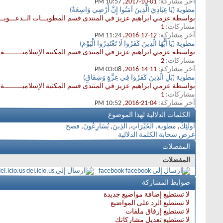
آخر مشاركة:
01-10-2017,
10:57 PM
مطوية (يَا عِبَادِيَ الَّذِينَ آمَنُوا إِنَّ أَرْضِي وَاسِعَةٌ)
بواسطة عزمي ابراهيم عزيز في المنتدى قسم المطويـــات الــدعـــويـــ
مشاركات:
1
آخر مشاركة:
12-17-2016,
11:24 PM
مطوية (يَا أَيُّهَا الَّذِينَ كَفَرُوا لَا تَعْتَذِرُوا الْيَوْمَ)
بواسطة عزمي ابراهيم عزيز في المنتدى قسم المكتبة الإسلاميـــــــــة
مشاركات:
2
آخر مشاركة:
11-14-2016,
03:08 PM
مطوية (بَلِ الَّذِينَ كَفَرُوا فِي عِزَّةٍ وَشِقَاقٍ)
بواسطة عزمي ابراهيم عزيز في المنتدى قسم المكتبة الإسلاميـــــــــة
مشاركات:
1
آخر مشاركة:
04-21-2016,
10:52 PM
الكلمات الدلالية لهذا الموضوع
أُولَئِكَ
,
مطوية
,
الْخَيْرَاتِ
,
الَّذِينَ
,
يُسَارِعُونَ
,
فضح
عرض سحابة الكلمة الدلالية
المفضلات
المفضلات
el.icio.us
facebook
ضوابط المشاركة
لا تستطيع
إضافة مواضيع جديدة
لا تستطيع
الرد على المواضيع
لا تستطيع
إرفاق ملفات
لا تستطيع
تعديل مشاركاتك