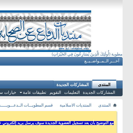
مطوية (أُولَئِكَ الَّذِينَ يُسَارِعُونَ فِي الْخَيْرَاتِ)
آخـــر الــمــواضــيــع
المنتدى
المشاركات الجديدة
المشاركات الجديدة
التعليمات
التقويم
تطبيقات عامة
خيارات س
المنتدى
المنتديات الاسلامية
قسم المطويـــات الــدعـــويـــــة
مع التوضيح بأن بعد تسجيل العضوية الجديدة سوف يرسل بريد إلكتروني عل