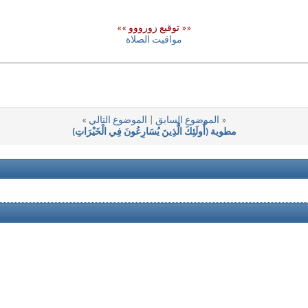
«« توقيع زورووو »»
مواقيت الصلاة
«
الموضوع السابق
|
الموضوع التالي
»
مطوية (أُولَئِكَ الَّذِينَ يُسَارِعُونَ فِي الْخَيْرَاتِ)