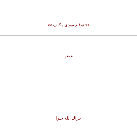
«« توقيع مودي مكيف »»
عضو
جزاك الله خيرا