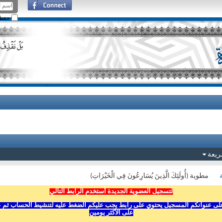
حفظ ا
ريعة
مطوية (أُولَئِكَ الَّذِينَ يُسَارِعُونَ فِي الْخَيْرَاتِ)
لتسجيل العضوية الجديدة أستخدم الرابط التالي
ى عنوانكم المسجيل يحتوي على رابط يجب عليكم الضغط عليه لتنشيط الحساب ثم عليكم
على الأكثر يومين