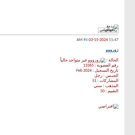
رد مع اقتباس
#4
03-15-2024
11:47 AM
زورووو
الحالة :
رقم العضوية : 13365
تاريخ التسجيل : Feb 2024
الجنـس : رجل
المشاركات : 51
المذهب : سني
التقييم : 50