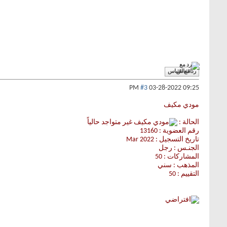
رد مع اقتباس
#3
03-28-2022
09:25 PM
مودي مكيف
الحالة :
رقم العضوية : 13160
تاريخ التسجيل : Mar 2022
الجنـس : رجل
المشاركات : 50
المذهب : سني
التقييم : 50