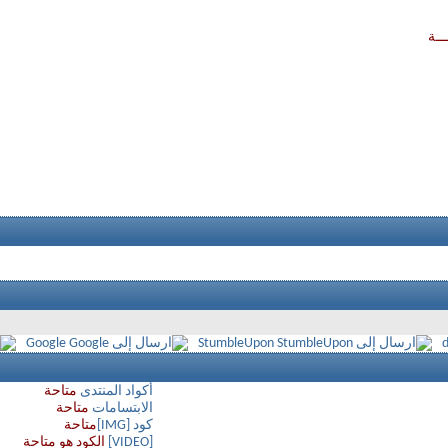
ــة
Google
StumbleUpon
d
أكواد المنتدى
متاحة
الابتسامات
متاحة
كود [IMG]
متاحة
[VIDEO]
الكود هو
متاحة