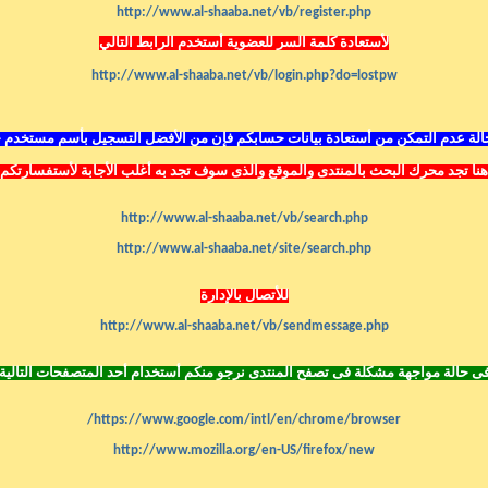
http://www.al-shaaba.net/vb/register.php
لأستعادة كلمة السر للعضوية أستخدم الرابط التالي
http://www.al-shaaba.net/vb/login.php?do=lostpw
لة عدم التمكن من أستعادة بيانات حسابكم فإن من الأفضل التسجيل بأسم مستخدم 
هنا تجد محرك البحث بالمنتدى
والموقع
والذى سوف تجد به أغلب الأجابة لأستفسارتكم
http://www.al-shaaba.net/vb/search.php
http://www.al-shaaba.net/site/search.php
للأتصال بالإدارة
http://www.al-shaaba.net/vb/sendmessage.php
ى حالة مواجهة مشكلة فى تصفح المنتدى نرجو منكم أستخدام أحد المتصفحات التالية
https://www.google.com/intl/en/chrome/browser/
http://www.mozilla.org/en-US/firefox/new