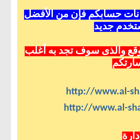
انات حسابكم فإن من الأفضل
تخدم جديد
قع
والذى سوف تجد به أغلب
سارتكم
http://www.al-sh
http://www.al-sha
دارة